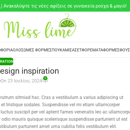
6
| Ανακαλύψτε τις νέες αφίξεις σε γυναικεία ρούχα & μαγιό!
ΦΌΡΙΑ
ΟΛΌΣΩΜΕΣ ΦΌΡΜΕΣ
ΠΟΥΚΆΜΙΣΑ
ΣΕΤ
ΦΟΡΈΜΑΤΑ
ΦΌΡΜΕΣ
ΦΟΎΣ
IRATION
design inspiration
0
e
On 23 Ιουλίου, 2024
 rutrum sitmiad hac. Cras a vestibulum a varius adipiscing ut
 et tristique sodales. Suspendisse vel mi etiam ullamcorper
t luctus suscipit per vel aptent fames venenatis leo ac ullamcorp
odio mauris quisque scelerisque suspendisse parturient ut est
tibulum parturient amet urna cubilia felis vestibulum elit.