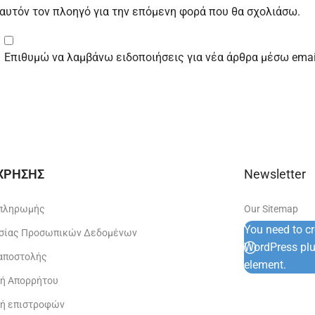
ε αυτόν τον πλοηγό για την επόμενη φορά που θα σχολιάσω.
Επιθυμώ να λαμβάνω ειδοποιήσεις για νέα άρθρα μέσω emai
 ΧΡΗΣΗΣ
Newsletter
 πληρωμής
Our Sitemap
You need to c
σίας Προσωπικών Δεδομένων
WordPress plug
 αποστολής
element.
κή Απορρήτου
κή επιστροφών