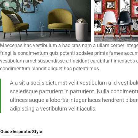
Maecenas hac vestibulum a hac cras nam a ullam corper integer
fringilla condimentum quis potenti sodales primis fames accum
vestibulum amet suspendisse a tincidunt curabitur himenaeos el
condimentum blandit aliquet hac potenti mus.
A a sit a sociis dictumst velit vestibulum a id vest
scelerisque parturient in parturient. Nulla condime
ultrices augue a lobortis integer lacus hendrerit bi
adipiscing a vestibulum velit iaculis.
Guide
Inspiratio
Style