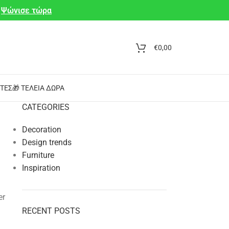
Ψώνισε τώρα
€
0,00
ΤΕΣ
🎁 ΤΈΛΕΙΑ ΔΏΡΑ
CATEGORIES
Decoration
Design trends
Furniture
Inspiration
er
RECENT POSTS