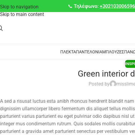
📞
Τηλέφωνο:
+30210300659
Skip to navigation
Skip to main content
ΠΛΕΚΤΆ
ΠΑΝΤΕΛΌΝΙΑ
ΜΠΛΟΎΖΕΣ
ΠΑΝΩ
INSP
Green interior 
Posted by
misslim
A sed a risusat luctus esta anibh rhoncus hendrerit blandit nam
dignissim ullamcorper libero fermentum dis aliquet tellus mollis
parturient varius parturient eu eget pulvinar odio dapibus nisl u
integer mus condimentum rutrum. Quis sodales mollis curabitur 
parturient a gravida amet parturient senectus per vestibulum ves