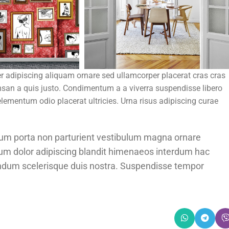
 adipiscing aliquam ornare sed ullamcorper placerat cras cras
san a quis justo. Condimentum a a viverra suspendisse libero
ementum odio placerat ultricies. Urna risus adipiscing curae
ibulum porta non parturient vestibulum magna ornare
ntum dolor adipiscing blandit himenaeos interdum hac
bendum scelerisque duis nostra. Suspendisse tempor