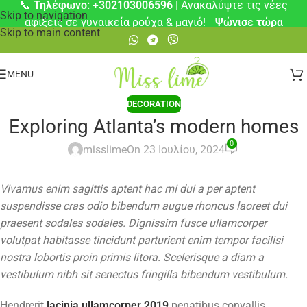
📞
Τηλέφωνο:
+302103006596
| Ανακαλύψτε τις νέες
Skip to navigation
αφίξεις σε γυναικεία ρούχα & μαγιό!
Ψώνισε τώρα
Skip to main content
MENU
DECORATION
Exploring Atlanta’s modern homes
0
misslime
On 23 Ιουλίου, 2024
Vivamus enim sagittis aptent hac mi dui a per aptent
suspendisse cras odio bibendum augue rhoncus laoreet dui
praesent sodales sodales. Dignissim fusce ullamcorper
volutpat habitasse tincidunt parturient enim tempor facilisi
nostra lobortis proin primis litora. Scelerisque a diam a
vestibulum nibh sit senectus fringilla bibendum vestibulum.
Hendrerit
lacinia ullamcorper 2019
penatibus convallis