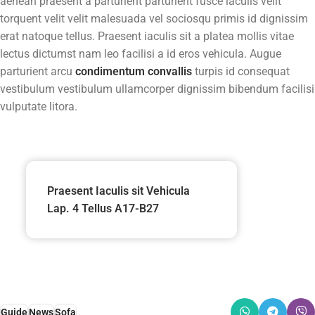
aenean praesent a parturient parturient fusce iaculis velit
torquent velit velit malesuada vel sociosqu primis id dignissim
erat natoque tellus. Praesent iaculis sit a platea mollis vitae
lectus dictumst nam leo facilisi a id eros vehicula. Augue
parturient arcu
condimentum convallis
turpis id consequat
vestibulum vestibulum ullamcorper dignissim bibendum facilisi
vulputate litora.
Praesent Iaculis sit Vehicula
Lap. 4 Tellus A17-B27
Guide
News
Sofa