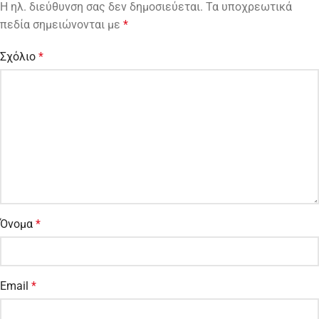
Η ηλ. διεύθυνση σας δεν δημοσιεύεται.
Τα υποχρεωτικά
πεδία σημειώνονται με
*
Σχόλιο
*
Όνομα
*
Email
*