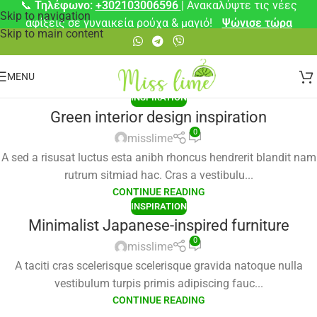
📞
Τηλέφωνο:
+302103006596
| Ανακαλύψτε τις νέες
Skip to navigation
αφίξεις σε γυναικεία ρούχα & μαγιό!
Ψώνισε τώρα
Skip to main content
MENU
INSPIRATION
Green interior design inspiration
0
misslime
A sed a risusat luctus esta anibh rhoncus hendrerit blandit nam
rutrum sitmiad hac. Cras a vestibulu...
CONTINUE READING
INSPIRATION
Minimalist Japanese-inspired furniture
0
misslime
A taciti cras scelerisque scelerisque gravida natoque nulla
vestibulum turpis primis adipiscing fauc...
CONTINUE READING