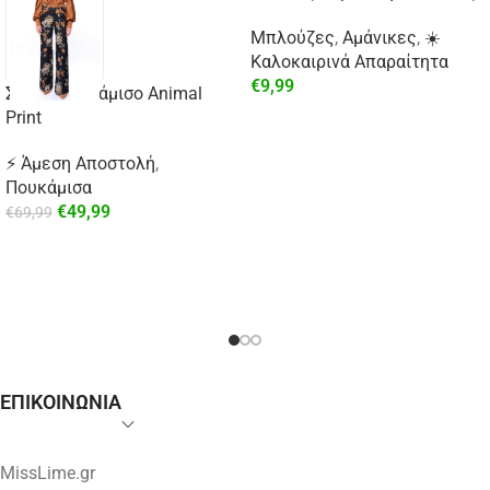
Μπλούζες
,
Αμάνικες
,
☀️
Καλοκαιρινά Απαραίτητα
€
9,99
Σατέν Πουκάμισο Animal
Print
⚡ Άμεση Αποστολή
,
Πουκάμισα
€
49,99
€
69,99
ΕΠΙΚΟΙΝΩΝΙΑ
MissLime.gr