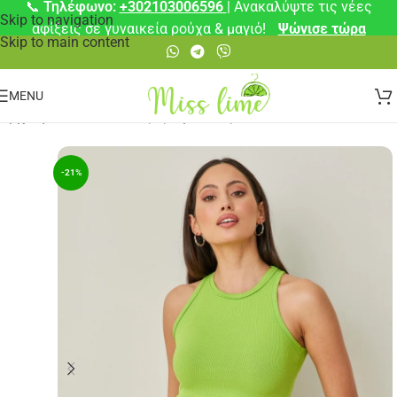
📞
Τηλέφωνο:
+302103006596
| Ανακαλύψτε τις νέες
Skip to navigation
αφίξεις σε γυναικεία ρούχα & μαγιό!
Ψώνισε τώρα
Skip to main content
MENU
Αρχική σελίδα
/
Μπλούζες
/
Αμάνικες
-21%