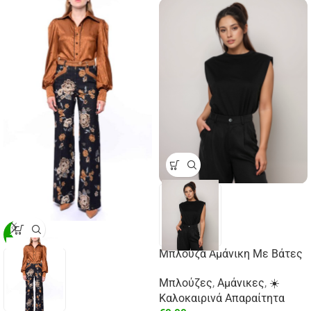
-29%
Μπλούζα Αμάνικη Με Βάτες
Μπλούζες
,
Αμάνικες
,
☀️
Καλοκαιρινά Απαραίτητα