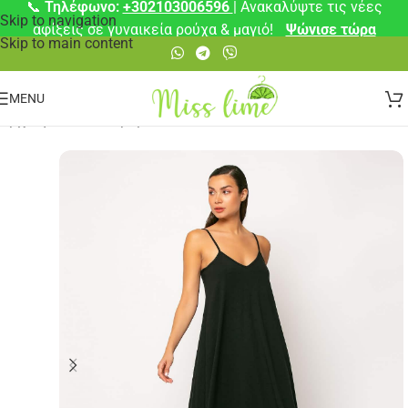
📞
Τηλέφωνο:
+302103006596
| Ανακαλύψτε τις νέες
Skip to navigation
αφίξεις σε γυναικεία ρούχα & μαγιό!
Ψώνισε τώρα
Skip to main content
MENU
Αρχική σελίδα
/
Φορέματα
/
Μίντι