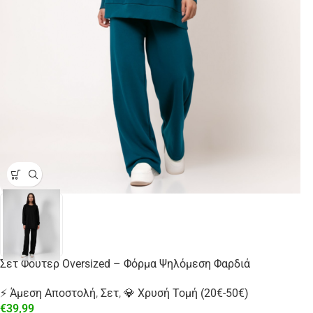
Σετ Φούτερ Oversized – Φόρμα Ψηλόμεση Φαρδιά
⚡ Άμεση Αποστολή
,
Σετ
,
💎 Χρυσή Τομή (20€-50€)
€
39,99