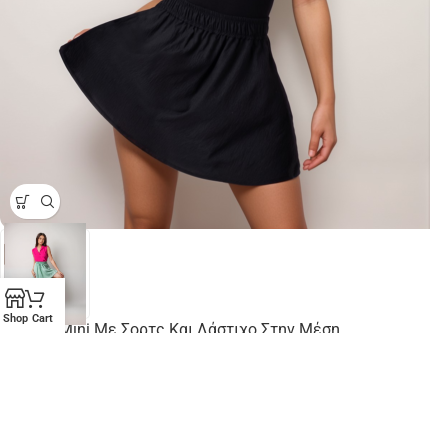
Shop
Cart
Φούστα Mini Με Σορτς Και Λάστιχο Στην Μέση
Φούστες
,
Μίνι
,
Σορτς
,
☀️ Καλοκαιρινά Απαραίτητα
,
⚡ Άμεση
Αποστολή
,
🎁 Τέλεια Δώρα
,
💸 Απίστευτες Προσφορές (έως
20€)
€
12,99