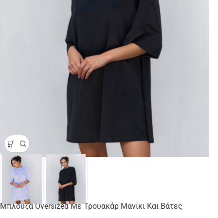
Μπλούζα Oversized Με Τρουακάρ Μανίκι Και Βάτες