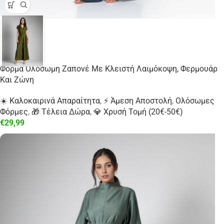
Φόρμα Ολόσωμη Ζαπονέ Με Κλειστή Λαιμόκοψη, Φερμουάρ
Και Ζώνη
☀️ Καλοκαιρινά Απαραίτητα
,
⚡ Άμεση Αποστολή
,
Ολόσωμες
Φόρμες
,
🎁 Τέλεια Δώρα
,
💎 Χρυσή Τομή (20€-50€)
€
29,99