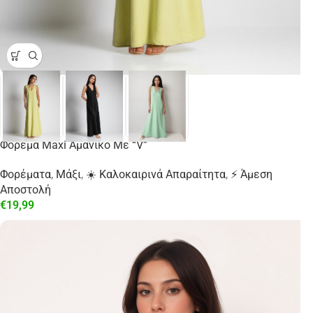
Φόρεμα Maxi Αμάνικο Με “V”
Φορέματα
,
Μάξι
,
☀️ Καλοκαιρινά Απαραίτητα
,
⚡ Άμεση
Αποστολή
€
19,99