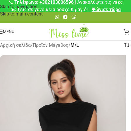
📞
Τηλέφωνο:
+302103006596
| Ανακαλύψτε τις νέες
Skip to navigation
αφίξεις σε γυναικεία ρούχα & μαγιό!
Ψώνισε τώρα
Skip to main content
MENU
Αρχική σελίδα
/
Προϊόν Μέγεθος
/
M/L