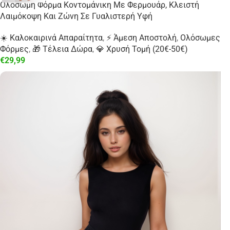
Ολόσωμη Φόρμα Κοντομάνικη Με Φερμουάρ, Κλειστή
Λαιμόκοψη Και Ζώνη Σε Γυαλιστερή Υφή
☀️ Καλοκαιρινά Απαραίτητα
,
⚡ Άμεση Αποστολή
,
Ολόσωμες
Φόρμες
,
🎁 Τέλεια Δώρα
,
💎 Χρυσή Τομή (20€-50€)
€
29,99