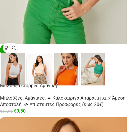
-21%
Μπλούζα Cropped Aμάνικη
Μπλούζες
,
Αμάνικες
,
☀️ Καλοκαιρινά Απαραίτητα
,
⚡ Άμεση
Αποστολή
,
💸 Απίστευτες Προσφορές (έως 20€)
€
9,50
€
11,95