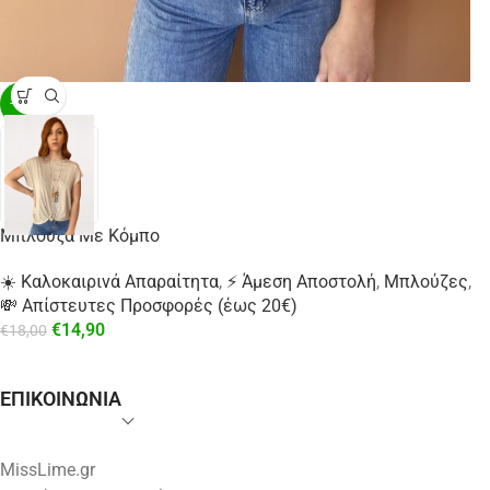
-17%
Μπλούζα Με Κόμπο
☀️ Καλοκαιρινά Απαραίτητα
,
⚡ Άμεση Αποστολή
,
Μπλούζες
,
💸 Απίστευτες Προσφορές (έως 20€)
€
14,90
€
18,00
ΕΠΙΚΟΙΝΩΝΙΑ
MissLime.gr