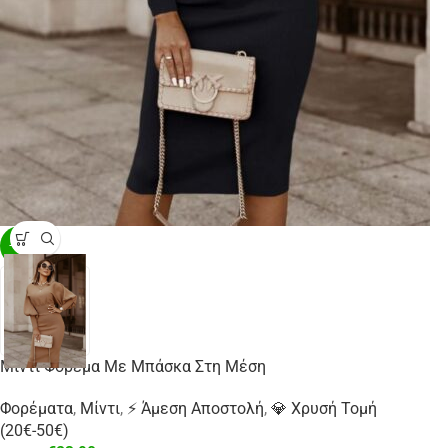
-20%
Μίντι Φόρεμα Με Μπάσκα Στη Μέση
Φορέματα
,
Μίντι
,
⚡ Άμεση Αποστολή
,
💎 Χρυσή Τομή
(20€-50€)