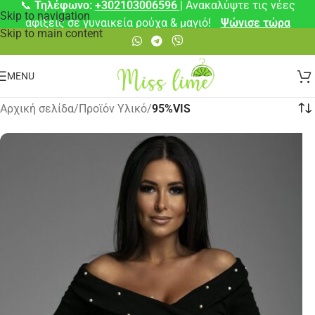
📞
Τηλέφωνο:
+302103006596
| Ανακαλύψτε τις νέες
Skip to navigation
αφίξεις σε γυναικεία ρούχα & μαγιό!
Ψώνισε τώρα
Skip to main content
MENU
Αρχική σελίδα
/
Προϊόν Υλικό
/
95%VIS