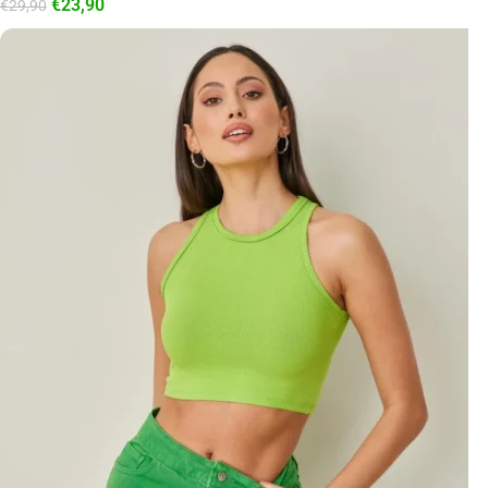
€
23,90
€
29,90