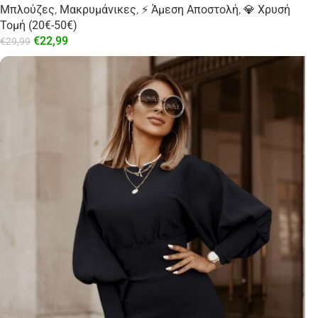
Μπλούζες
,
Μακρυμάνικες
,
⚡ Άμεση Αποστολή
,
💎 Χρυσή
Τομή (20€-50€)
€
22,99
€
29,99