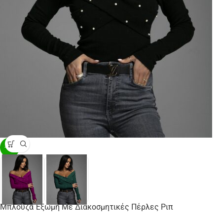
-23%
Μπλούζα Έξωμη Με Διακοσμητικές Πέρλες Ριπ