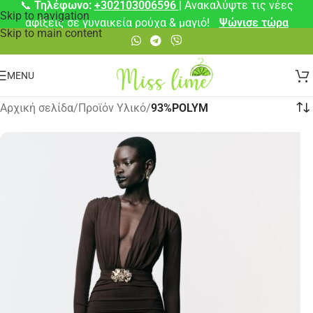
📞
Τηλέφωνο:
+302103006596
| Ανακαλύψτε τις νέες
Skip to navigation
αφίξεις σε γυναικεία ρούχα & μαγιό!
Ψώνισε τώρα
Skip to main content
MENU
Αρχική σελίδα
/
Προϊόν Υλικό
/
93%POLYM