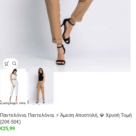
Σαλβάρι Με Ρεβέρ
Παντελόνια
,
Παντελόνια
,
⚡ Άμεση Αποστολή
,
💎 Χρυσή Τομή
(20€-50€)
€
25,99