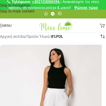
📞
Τηλέφωνο:
+302103006596
| Ανακαλύψτε τις νέες
Skip to navigation
αφίξεις σε γυναικεία ρούχα & μαγιό!
Ψώνισε τώρα
Skip to main content
MENU
Αρχική σελίδα
/
Προϊόν Υλικό
/
8%POL