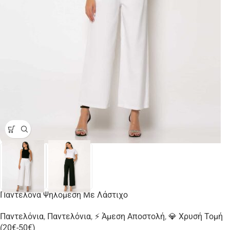
Παντελόνα Ψηλόμεση Με Λάστιχο
Παντελόνια
,
Παντελόνια
,
⚡ Άμεση Αποστολή
,
💎 Χρυσή Τομή
(20€-50€)