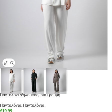
Παντελόνι Ψηλόμεσο,Ίσια Γραμμή
Παντελόνια
,
Παντελόνια
€
19,99