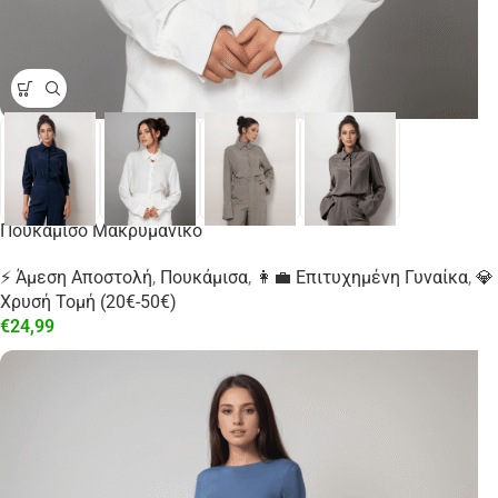
Πουκάμισο Μακρυμάνικο
⚡ Άμεση Αποστολή
,
Πουκάμισα
,
👩‍💼 Επιτυχημένη Γυναίκα
,
💎
Χρυσή Τομή (20€-50€)
€
24,99