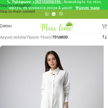
📞
Τηλέφωνο:
+302103006596
| Ανακαλύψτε τις νέες
Skip to navigation
αφίξεις σε γυναικεία ρούχα & μαγιό!
Ψώνισε τώρα
Skip to main content
MENU
Αρχική σελίδα
/
Προϊόν Υλικό
/
75%MOD