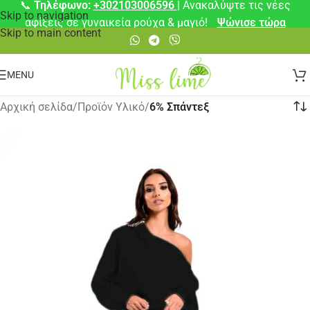
📞
Τηλέφωνο:
+302103006596
| Ανακαλύψτε τις νέες
Skip to navigation
αφίξεις σε γυναικεία ρούχα & μαγιό!
Ψώνισε τώρα
Skip to main content
MENU
Αρχική σελίδα
/
Προϊόν Υλικό
/
6% Σπάντεξ