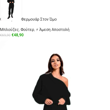
Φούτερ Με Φερμουάρ Στον Ώμο
Μπλούζες
,
Φούτερ
,
⚡ Άμεση Αποστολή
€
48,90
€
69,90