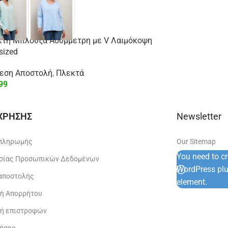
κτή Μπλούζα Ασύμμετρη με V Λαιμόκοψη
sized
μεση Αποστολή
,
Πλεκτά
99
 ΧΡΗΣΗΣ
Newsletter
 πληρωμής
Our Sitemap
You need to c
σίας Προσωπικών Δεδομένων
WordPress plug
 αποστολής
element.
κή Απορρήτου
κή επιστροφών