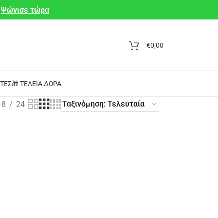
Ψώνισε τώρα
€
0,00
ΤΕΣ
🎁 ΤΈΛΕΙΑ ΔΏΡΑ
18
24