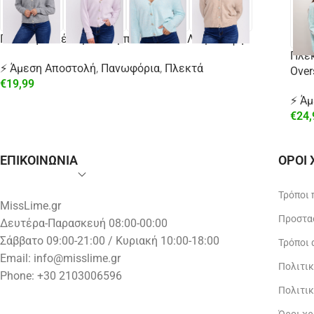
Πλεκτή Ζακέτα με Κουμπιά Strass V Λαιμόκοψη
Πλε
⚡ Άμεση Αποστολή
,
Πανωφόρια
,
Πλεκτά
Over
€
19,99
⚡ Ά
€
24,
ΕΠΙΚΟΙΝΩΝΙΑ
ΟΡΟΙ
Τρόποι
MissLime.gr
Προστα
Δευτέρα-Παρασκευή 08:00-00:00
Σάββατο 09:00-21:00 / Κυριακή 10:00-18:00
Τρόποι
Email:
info@misslime.gr
Πολιτι
Phone: +30 2103006596
Πολιτι