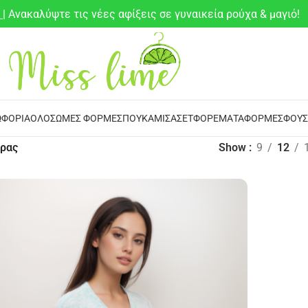
6
| Ανακαλύψτε τις νέες αφίξεις σε γυναικεία ρούχα & μαγιό!
ΦΌΡΙΑ
ΟΛΌΣΩΜΕΣ ΦΌΡΜΕΣ
ΠΟΥΚΆΜΙΣΑ
ΣΕΤ
ΦΟΡΈΜΑΤΑ
ΦΌΡΜΕΣ
ΦΟΎΣ
ρας
Show
9
12