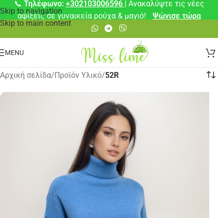
📞
Τηλέφωνο:
+302103006596
| Ανακαλύψτε τις νέες
Skip to navigation
αφίξεις σε γυναικεία ρούχα & μαγιό!
Ψώνισε τώρα
Skip to main content
MENU
Αρχική σελίδα
/
Προϊόν Υλικό
/
52R