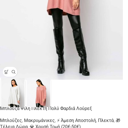
Μπλούζα Ψιλή Πλεκτή Πολύ Φαρδιά Λούρεξ
Μπλούζες
,
Μακρυμάνικες
,
⚡ Άμεση Αποστολή
,
Πλεκτά
,
🎁
Τέλεια Δώρα
,
💎 Χρυσή Τομή (20€-50€)