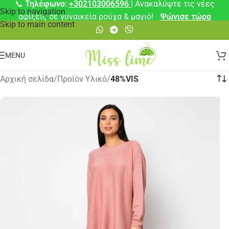
📞
Τηλέφωνο:
+302103006596
| Ανακαλύψτε τις νέες
Skip to navigation
αφίξεις σε γυναικεία ρούχα & μαγιό!
Ψώνισε τώρα
Skip to main content
MENU
Αρχική σελίδα
/
Προϊόν Υλικό
/
48%VIS