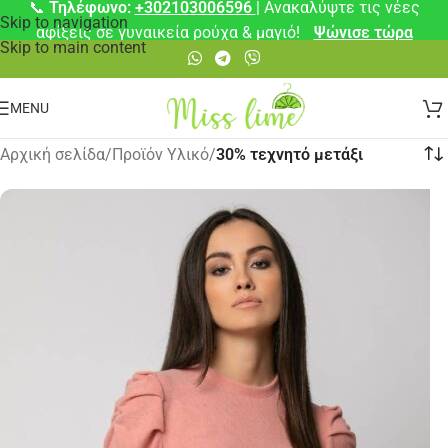
📞
Τηλέφωνο:
+302103006596
| Ανακαλύψτε τις νέες
Skip to navigation
αφίξεις σε γυναικεία ρούχα & μαγιό!
Ψώνισε τώρα
Skip to main content
MENU
Αρχική σελίδα
/
Προϊόν Υλικό
/
30% τεχνητό μετάξι