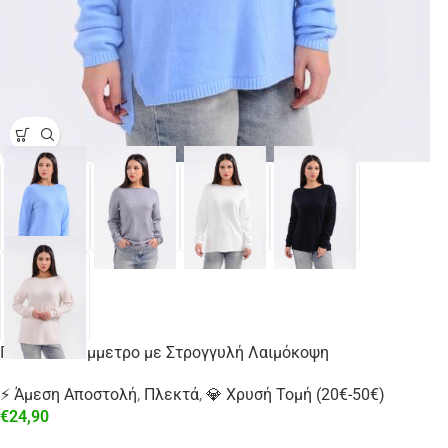
Πλεκτό Ασύμμετρο με Στρογγυλή Λαιμόκοψη
⚡ Άμεση Αποστολή
,
Πλεκτά
,
💎 Χρυσή Τομή (20€-50€)
€
24,90