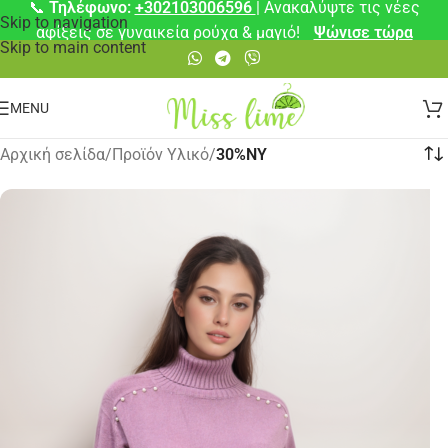
📞
Τηλέφωνο:
+302103006596
| Ανακαλύψτε τις νέες
Skip to navigation
αφίξεις σε γυναικεία ρούχα & μαγιό!
Ψώνισε τώρα
Skip to main content
MENU
Αρχική σελίδα
/
Προϊόν Υλικό
/
30%NY