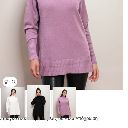
Ζιβάγκο Πλεκτό με Πέρλες σε Λιλά Απόχρωση