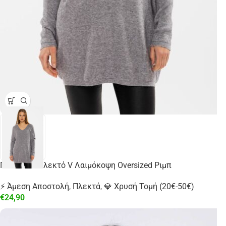
Γυναικείο Πλεκτό V Λαιμόκοψη Oversized Ριμπ
⚡ Άμεση Αποστολή
,
Πλεκτά
,
💎 Χρυσή Τομή (20€-50€)
€
24,90