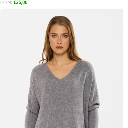
€
35,00
€
39,90