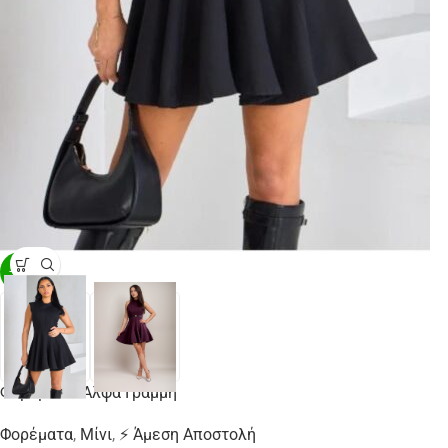
-12%
Φόρεμα Σε Άλφα Γραμμή
Φορέματα
,
Μίνι
,
⚡ Άμεση Αποστολή