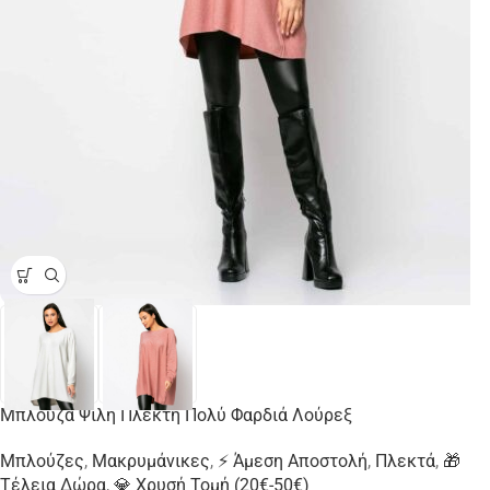
Μπλούζα Ψιλή Πλεκτή Πολύ Φαρδιά Λούρεξ
Μπλούζες
,
Μακρυμάνικες
,
⚡ Άμεση Αποστολή
,
Πλεκτά
,
🎁
Τέλεια Δώρα
,
💎 Χρυσή Τομή (20€-50€)