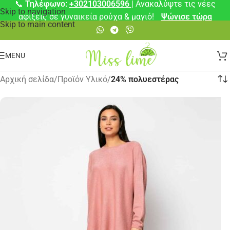
📞
Τηλέφωνο:
+302103006596
| Ανακαλύψτε τις νέες
Skip to navigation
αφίξεις σε γυναικεία ρούχα & μαγιό!
Ψώνισε τώρα
Skip to main content
MENU
Αρχική σελίδα
/
Προϊόν Υλικό
/
24% πολυεστέρας