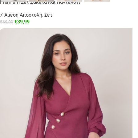
Premium Σετ Ζακέτα Και Παντελόνι
⚡ Άμεση Αποστολή
,
Σετ
€
39,99
€
69,00