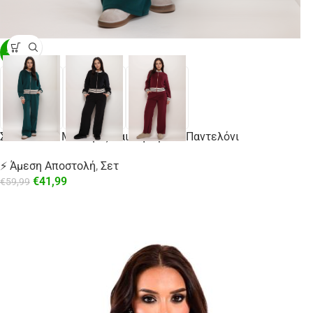
-30%
Σετ Ζακέτα Με Ρίγες Και Ψηλόμεσο Παντελόνι
⚡ Άμεση Αποστολή
,
Σετ
€
41,99
€
59,99