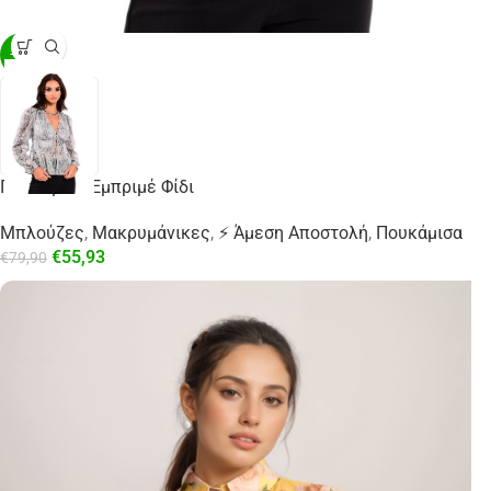
-30%
Πουκάμισο Εμπριμέ Φίδι
Μπλούζες
,
Μακρυμάνικες
,
⚡ Άμεση Αποστολή
,
Πουκάμισα
€
55,93
€
79,90