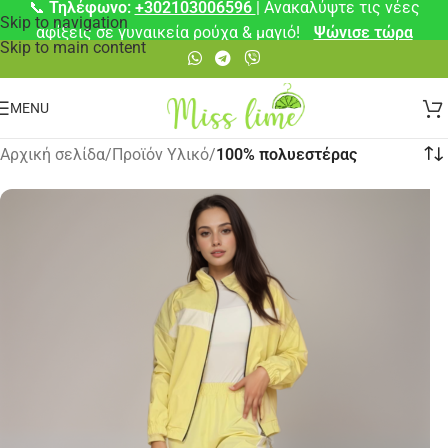
📞
Τηλέφωνο:
+302103006596
| Ανακαλύψτε τις νέες
Skip to navigation
αφίξεις σε γυναικεία ρούχα & μαγιό!
Ψώνισε τώρα
Skip to main content
MENU
Αρχική σελίδα
/
Προϊόν Υλικό
/
100% πολυεστέρας