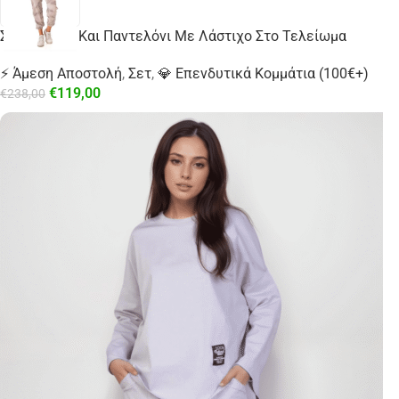
Σετ Ζακέτα Και Παντελόνι Με Λάστιχο Στο Τελείωμα
⚡ Άμεση Αποστολή
,
Σετ
,
💎 Επενδυτικά Κομμάτια (100€+)
€
119,00
€
238,00