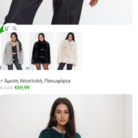
-13%
Γούνα Με Λουράκια
⚡ Άμεση Αποστολή
,
Πανωφόρια
€
69,99
€
79,99