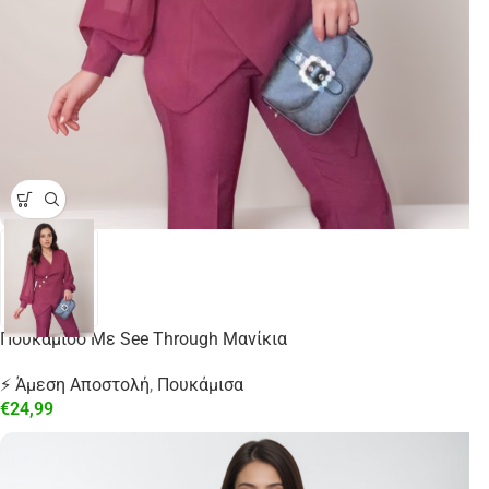
Πουκάμισο Με See Through Μανίκια
⚡ Άμεση Αποστολή
,
Πουκάμισα
€
24,99