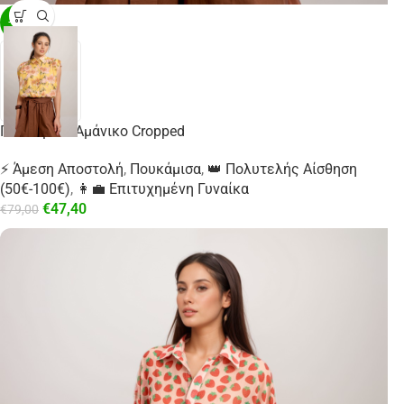
-40%
Πουκάμισο Αμάνικο Cropped
⚡ Άμεση Αποστολή
,
Πουκάμισα
,
👑 Πολυτελής Αίσθηση
(50€-100€)
,
👩‍💼 Επιτυχημένη Γυναίκα
€
47,40
€
79,00