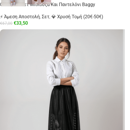
Oversized Σετ Μπλούζα Και Παντελόνι Βaggy
⚡ Άμεση Αποστολή
,
Σετ
,
💎 Χρυσή Τομή (20€-50€)
€
33,50
€
67,00