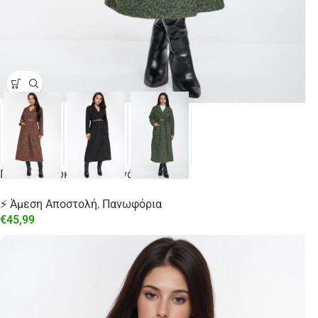
Παλτό Μπουκλέ Mε Ζωνάκι
⚡ Άμεση Αποστολή
,
Πανωφόρια
€
45,99