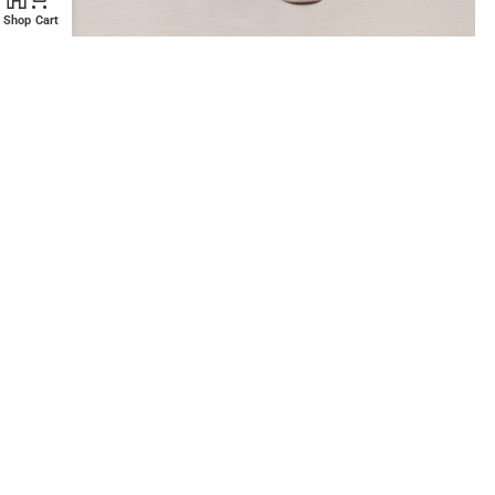
Shop
Cart
-31%
Κοτλέ Σετ Με Φλίς Επένδυση
⚡ Άμεση Αποστολή
,
Σετ
,
🎁 Τέλεια Δώρα
,
💎 Χρυσή Τομή
(20€-50€)
€
54,90
€
79,99