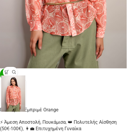
-20%
Πουκάμισο Εμπριμέ Orange
⚡ Άμεση Αποστολή
,
Πουκάμισα
,
👑 Πολυτελής Αίσθηση
(50€-100€)
,
👩‍💼 Επιτυχημένη Γυναίκα