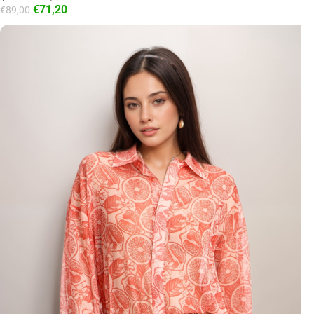
€
71,20
€
89,00