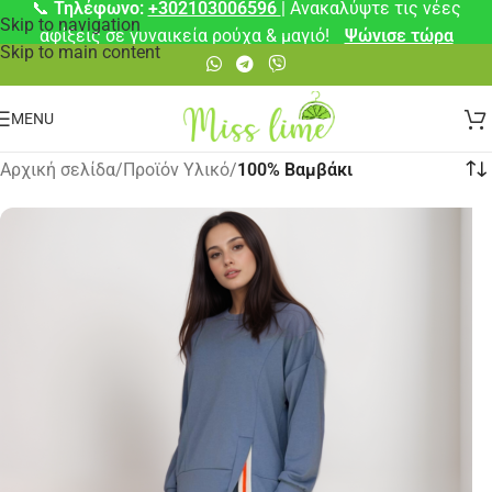
📞
Τηλέφωνο:
+302103006596
| Ανακαλύψτε τις νέες
Skip to navigation
αφίξεις σε γυναικεία ρούχα & μαγιό!
Ψώνισε τώρα
Skip to main content
MENU
Αρχική σελίδα
/
Προϊόν Υλικό
/
100% Βαμβάκι