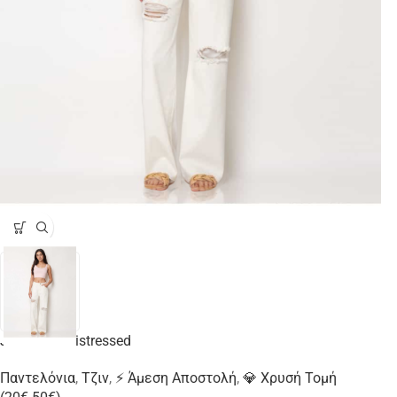
Jean wide distressed
Παντελόνια
,
Τζιν
,
⚡ Άμεση Αποστολή
,
💎 Χρυσή Τομή