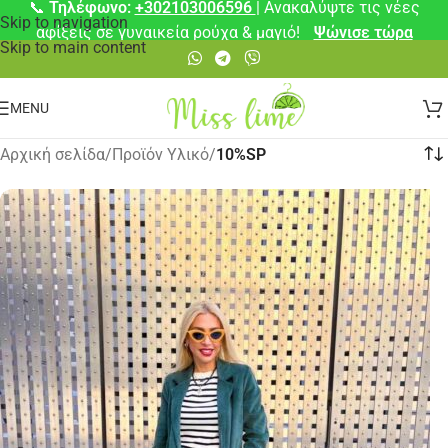
📞
Τηλέφωνο:
+302103006596
| Ανακαλύψτε τις νέες
Skip to navigation
αφίξεις σε γυναικεία ρούχα & μαγιό!
Ψώνισε τώρα
Skip to main content
MENU
Αρχική σελίδα
/
Προϊόν Υλικό
/
10%SP