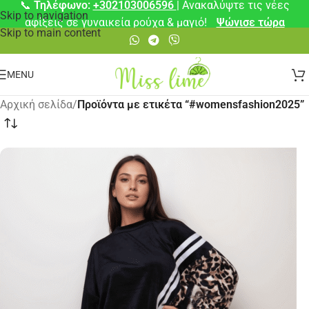
📞
Τηλέφωνο:
+302103006596
| Ανακαλύψτε τις νέες
Skip to navigation
αφίξεις σε γυναικεία ρούχα & μαγιό!
Ψώνισε τώρα
Skip to main content
MENU
Αρχική σελίδα
/
Προϊόντα με ετικέτα “#womensfashion2025”