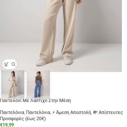
Παντελόνι Με Λάστιχο Στην Μέση
Παντελόνια
,
Παντελόνια
,
⚡ Άμεση Αποστολή
,
💸 Απίστευτες
Προσφορές (έως 20€)
€
19,99