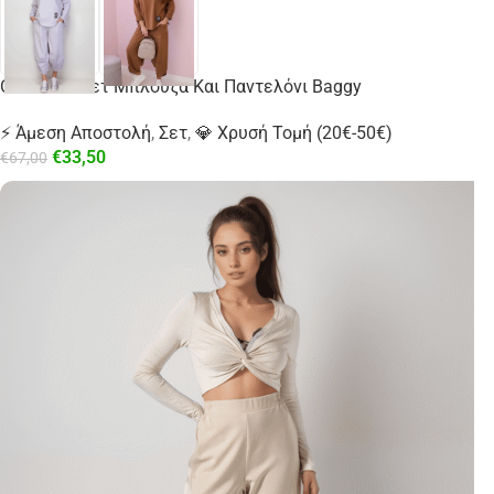
Oversized Σετ Μπλούζα Και Παντελόνι Βaggy
⚡ Άμεση Αποστολή
,
Σετ
,
💎 Χρυσή Τομή (20€-50€)
€
33,50
€
67,00