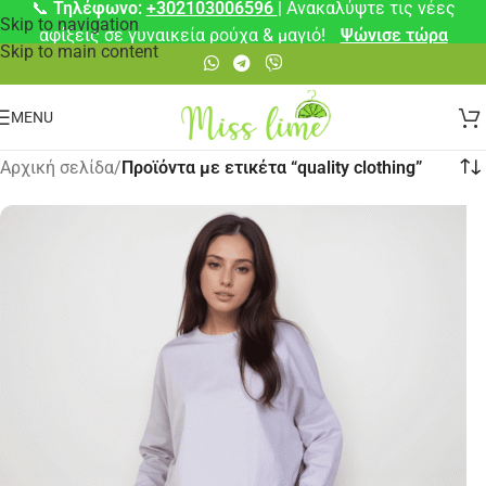
📞
Τηλέφωνο:
+302103006596
| Ανακαλύψτε τις νέες
Skip to navigation
αφίξεις σε γυναικεία ρούχα & μαγιό!
Ψώνισε τώρα
Skip to main content
MENU
Αρχική σελίδα
/
Προϊόντα με ετικέτα “quality clothing”