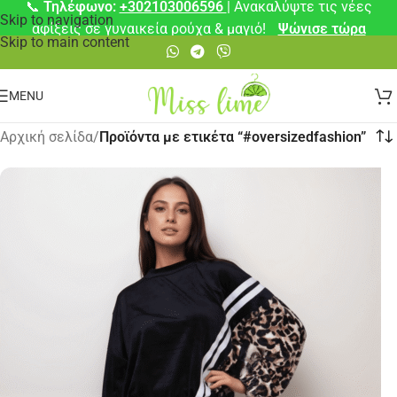
📞
Τηλέφωνο:
+302103006596
| Ανακαλύψτε τις νέες
Skip to navigation
αφίξεις σε γυναικεία ρούχα & μαγιό!
Ψώνισε τώρα
Skip to main content
MENU
Αρχική σελίδα
/
Προϊόντα με ετικέτα “#oversizedfashion”