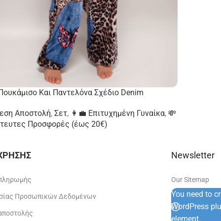
Πουκάμισο Και Παντελόνα Σχέδιο Denim
μεση Αποστολή
,
Σετ
,
👩‍💼 Επιτυχημένη Γυναίκα
,
💸
τευτες Προσφορές (έως 20€)
 ΧΡΗΣΗΣ
Newsletter
 πληρωμής
Our Sitemap
You need to c
σίας Προσωπικών Δεδομένων
WordPress plug
 αποστολής
element.