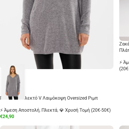
Ζακέ
Πλά
⚡ Ά
(20€
Γυναικείο Πλεκτό V Λαιμόκοψη Oversized Ριμπ
⚡ Άμεση Αποστολή
,
Πλεκτά
,
💎 Χρυσή Τομή (20€-50€)
€
24,90