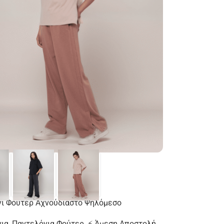
ι Φούτερ Αχνούδιαστο Ψηλόμεσο
ια
,
Παντελόνια Φούτερ
,
⚡ Άμεση Αποστολή
,