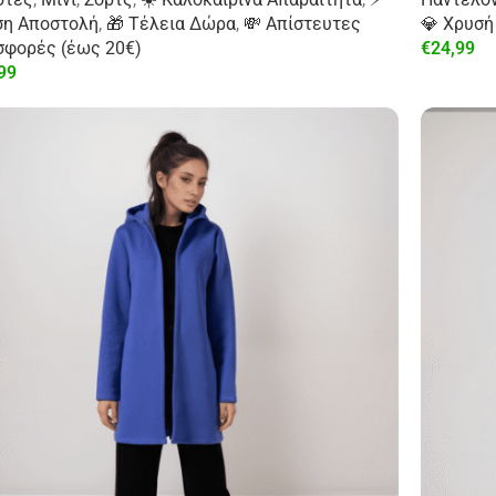
ση Αποστολή
,
🎁 Τέλεια Δώρα
,
💸 Απίστευτες
💎 Χρυσή
σφορές (έως 20€)
€
24,99
99