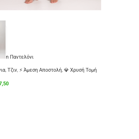
ean Παντελόνι
ια
,
Τζιν
,
⚡ Άμεση Αποστολή
,
💎 Χρυσή Τομή
)
7,50