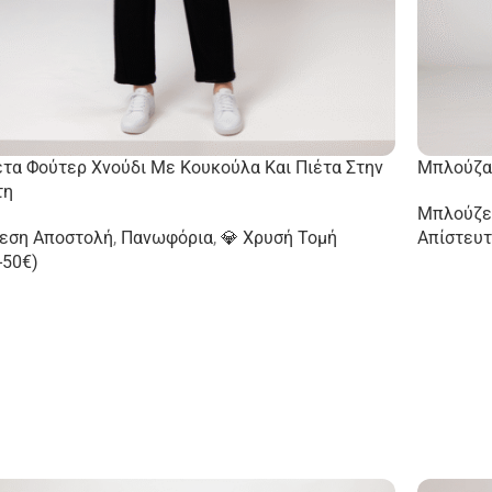
τα Φούτερ Χνούδι Με Κουκούλα Και Πιέτα Στην
Μπλούζα 
τη
Μπλούζε
μεση Αποστολή
,
Πανωφόρια
,
💎 Χρυσή Τομή
Απίστευτ
-50€)