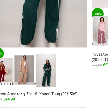
-50%
Λεοπάρ J
%
Παντελόν
(20€-50€
€
2
€
54,99
Σακάκι Και Παντελόνι Με Ρίγα
μεση Αποστολή
,
Σετ
,
💎 Χρυσή Τομή (20€-50€)
€
44,90
90