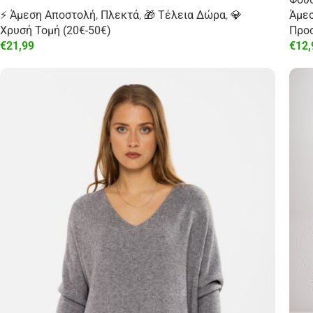
⚡ Άμεση Αποστολή
,
Πλεκτά
,
🎁 Τέλεια Δώρα
,
💎
Άμε
Χρυσή Τομή (20€-50€)
Προ
€
21,99
€
12,