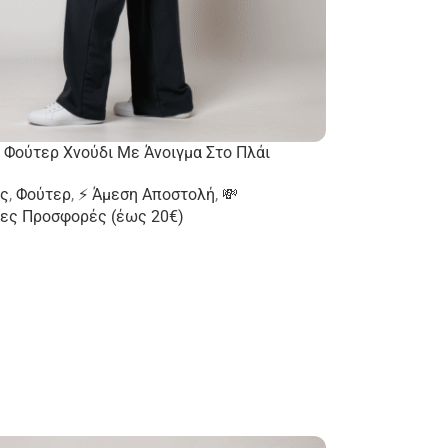
Φούτερ Χνούδι Με Άνοιγμα Στο Πλάι
ς
,
Φούτερ
,
⚡ Άμεση Αποστολή
,
💸
ες Προσφορές (έως 20€)