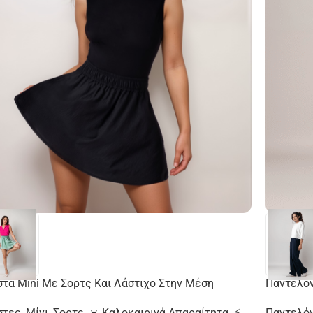
τα Mini Με Σορτς Και Λάστιχο Στην Μέση
Παντελόν
στες
,
Μίνι
,
Σορτς
,
☀️ Καλοκαιρινά Απαραίτητα
,
⚡
Παντελόν