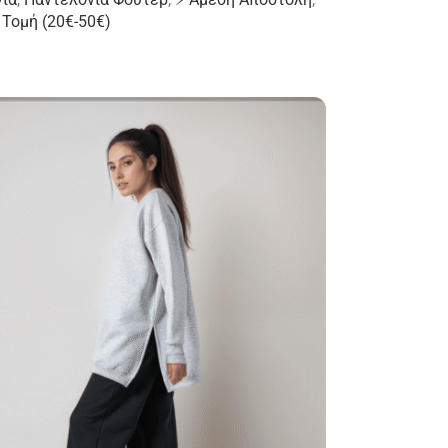
 Τομή (20€-50€)