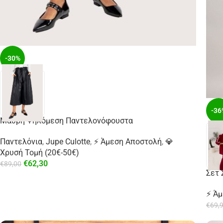
-30%
-36
Μαύρη Ψηλόμεση Παντελονόφουστα
Παντελόνια
,
Jupe Culotte
,
⚡ Άμεση Αποστολή
,
💎
Χρυσή Τομή (20€-50€)
€
62,30
€
89,00
Σετ 
⚡ Ά
€
69,