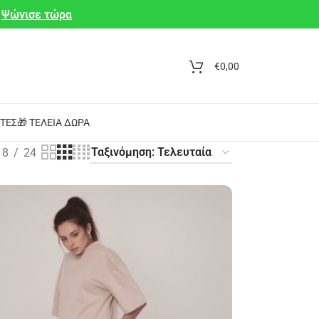
Ψώνισε τώρα
€
0,00
ΤΕΣ
🎁 ΤΈΛΕΙΑ ΔΏΡΑ
18
24