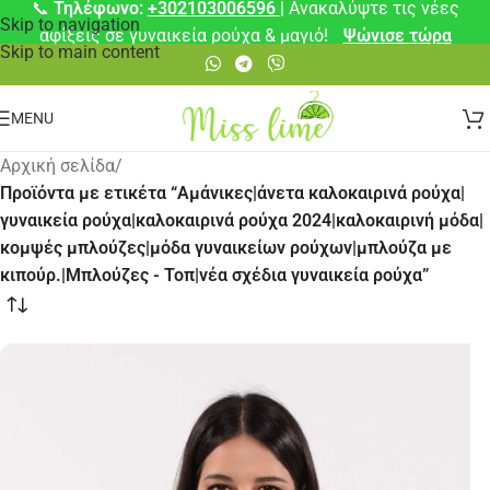
📞
Τηλέφωνο:
+302103006596
| Ανακαλύψτε τις νέες
Skip to navigation
αφίξεις σε γυναικεία ρούχα & μαγιό!
Ψώνισε τώρα
Skip to main content
MENU
Αρχική σελίδα
/
Προϊόντα με ετικέτα “Αμάνικες|άνετα καλοκαιρινά ρούχα|
γυναικεία ρούχα|καλοκαιρινά ρούχα 2024|καλοκαιρινή μόδα|
κομψές μπλούζες|μόδα γυναικείων ρούχων|μπλούζα με
κιπούρ.|Μπλούζες - Τοπ|νέα σχέδια γυναικεία ρούχα”