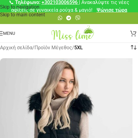
📞
Τηλέφωνο:
+302103006596
| Ανακαλύψτε τις νέες
Skip to navigation
αφίξεις σε γυναικεία ρούχα & μαγιό!
Ψώνισε τώρα
Skip to main content
MENU
Αρχική σελίδα
/
Προϊόν Μέγεθος
/
5XL