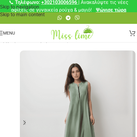
📞
Τηλέφωνο:
+302103006596
| Ανακαλύψτε τις νέες
Skip to navigation
αφίξεις σε γυναικεία ρούχα & μαγιό!
Ψώνισε τώρα
Skip to main content
MENU
Αρχική σελίδα
/
Φορέματα
/
Μάξι