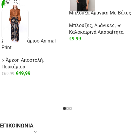
-29%
Μπλούζα Αμάνικη Με Βάτες
Μπλούζες
,
Αμάνικες
,
☀️
Καλοκαιρινά Απαραίτητα
€
9,99
Σατέν Πουκάμισο Animal
Print
⚡ Άμεση Αποστολή
,
Πουκάμισα
€
49,99
€
69,99
ΕΠΙΚΟΙΝΩΝΙΑ