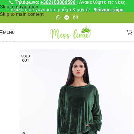
📞
Τηλέφωνο:
+302103006596
| Ανακαλύψτε τις νέες
Skip to navigation
αφίξεις σε γυναικεία ρούχα & μαγιό!
Ψώνισε τώρα
Skip to main content
MENU
Αρχική σελίδα
/
Σετ
SOLD
OUT