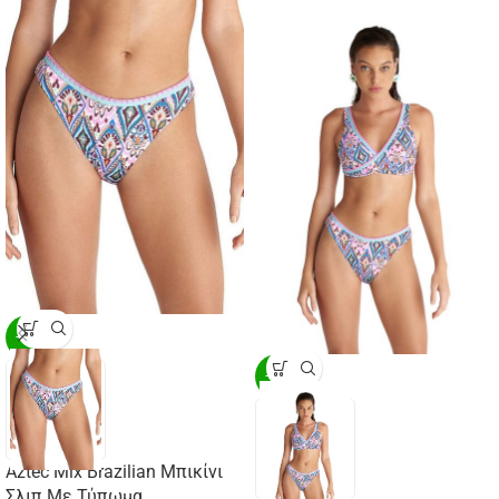
-20%
-20%
Aztec Mix Brazilian Μπικίνι
Σλιπ Με Τύπωμα