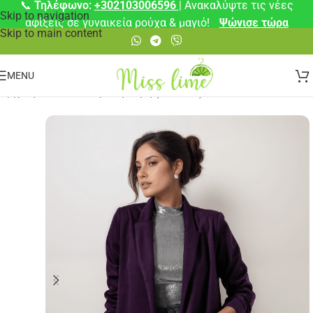
📞
Τηλέφωνο:
+302103006596
| Ανακαλύψτε τις νέες
Skip to navigation
αφίξεις σε γυναικεία ρούχα & μαγιό!
Ψώνισε τώρα
Skip to main content
MENU
Αρχική σελίδα
/
💎 Χρυσή Τομή (20€-50€)