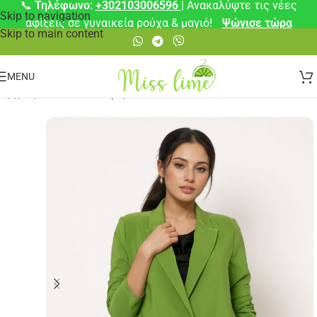
📞
Τηλέφωνο:
+302103006596
| Ανακαλύψτε τις νέες
Skip to navigation
αφίξεις σε γυναικεία ρούχα & μαγιό!
Ψώνισε τώρα
Skip to main content
MENU
Αρχική σελίδα
/
Πανωφόρια