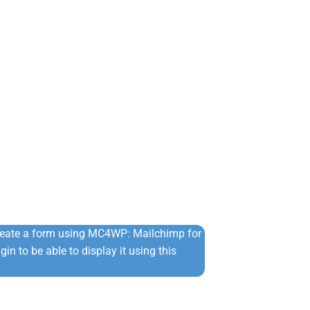
Πλεκτό Πουλό
⚡ Άμεση Αποστ
€
24,90
€
34,90
reate a form using MC4WP: Mailchimp for
in to be able to display it using this