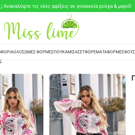
6
| Ανακαλύψτε τις νέες αφίξεις σε γυναικεία ρούχα & μαγιό!
ΦΌΡΙΑ
ΟΛΌΣΩΜΕΣ ΦΌΡΜΕΣ
ΠΟΥΚΆΜΙΣΑ
ΣΕΤ
ΦΟΡΈΜΑΤΑ
ΦΌΡΜΕΣ
ΦΟΎΣ
ς