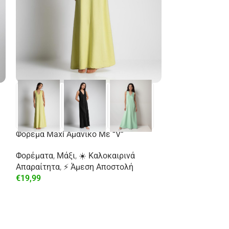
Φόρεμα Maxi Αμάνικο Με “V”
Φορέματα
,
Μάξι
,
☀️ Καλοκαιρινά
Απαραίτητα
,
⚡ Άμεση Αποστολή
€
19,99
-29%