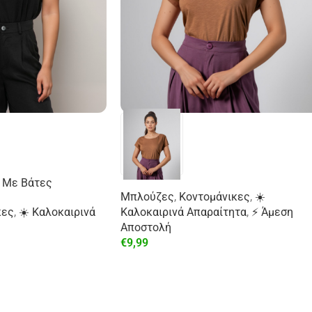
 Με Βάτες
Μπλούζες
,
Κοντομάνικες
,
☀️
κες
,
☀️ Καλοκαιρινά
Καλοκαιρινά Απαραίτητα
,
⚡ Άμεση
Αποστολή
€
9,99