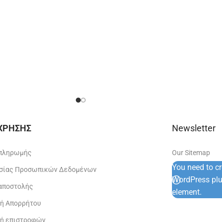
 ΧΡΗΣΗΣ
Newsletter
 πληρωμής
Our Sitemap
You need to c
σίας Προσωπικών Δεδομένων
WordPress plug
 αποστολής
element.
κή Απορρήτου
κή επιστροφών