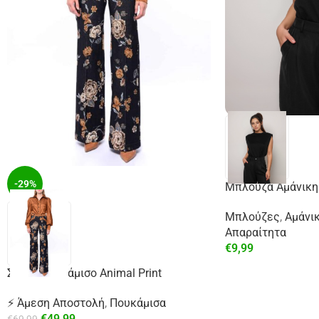
-29%
Μπλούζα Αμάνικη
Μπλούζες
,
Αμάνι
Απαραίτητα
€
9,99
Σατέν Πουκάμισο Animal Print
⚡ Άμεση Αποστολή
,
Πουκάμισα
€
49,99