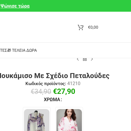
Ψώνισε τώρα
€
0,00
ΤΕΣ
🎁 ΤΈΛΕΙΑ ΔΏΡΑ
Πουκάμισο Με Σχέδιο Πεταλούδες
41210
Κωδικός προϊόντος:
€
27,90
€
34,90
ΧΡΏΜΑ