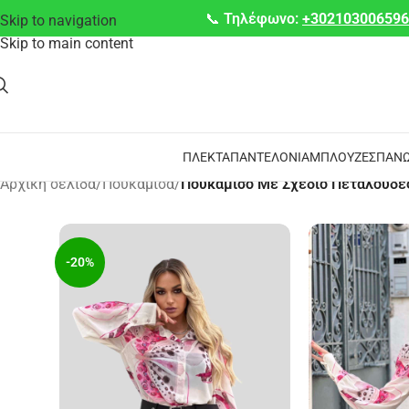
📞
Τηλέφωνο:
+30210300659
Skip to navigation
Skip to main content
ΠΛΕΚΤΆ
ΠΑΝΤΕΛΌΝΙΑ
ΜΠΛΟΎΖΕΣ
ΠΑΝΩ
Αρχική σελίδα
/
Πουκάμισα
/
Πουκάμισο Με Σχέδιο Πεταλούδε
-20%