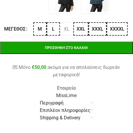
M
L
XL
XXL
XXXL
XXXXL
ΜΈΓΕΘΟΣ
ΠΡΟΣΘΉΚΗ ΣΤΟ ΚΑΛΆΘΙ
💌 Μόνο
€
50,00
ακόμα για να απολαύσεις δωρεάν
μεταφορικά!
Εταιρεία
MissLime
Περιγραφή
Επιπλέον πληροφορίες
Shipping & Delivery