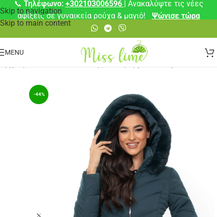
📞
Τηλέφωνο:
+302103006596
| Ανακαλύψτε τις νέες
Skip to navigation
αφίξεις σε γυναικεία ρούχα & μαγιό!
Ψώνισε τώρα
Skip to main content
MENU
Αρχική σελίδα
/
👑 Πολυτελής Αίσθηση (50€-100€)
-44%