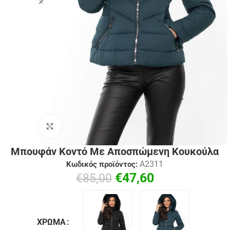
Click to enlarge
Μπουφάν Κοντό Με Αποσπώμενη Κουκούλα
A2311
Κωδικός προϊόντος:
€
47,60
€
85,00
ΧΡΏΜΑ