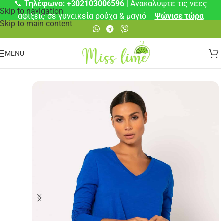
📞
Τηλέφωνο:
+302103006596
| Ανακαλύψτε τις νέες
Skip to navigation
αφίξεις σε γυναικεία ρούχα & μαγιό!
Ψώνισε τώρα
Skip to main content
MENU
Αρχική σελίδα
/
Μπλούζες
/
Μακρυμάνικες