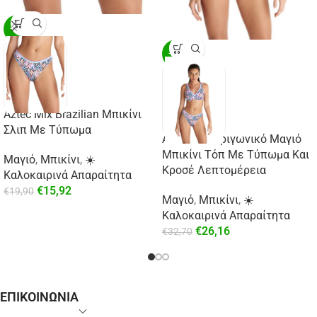
-20%
-20%
Aztec Mix Brazilian Μπικίνι
Σλιπ Με Τύπωμα
Aztec Mix Τριγωνικό Μαγιό
Μπικίνι Τόπ Με Τύπωμα Και
Μαγιό
,
Μπικίνι
,
☀️
Κροσέ Λεπτομέρεια
Καλοκαιρινά Απαραίτητα
€
15,92
€
19,90
Μαγιό
,
Μπικίνι
,
☀️
Καλοκαιρινά Απαραίτητα
€
26,16
€
32,70
ΕΠΙΚΟΙΝΩΝΙΑ