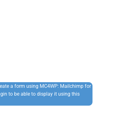
Πλεκτό Πουλό
⚡ Άμεση Αποστ
€
24,90
€
34,90
reate a form using MC4WP: Mailchimp for
in to be able to display it using this