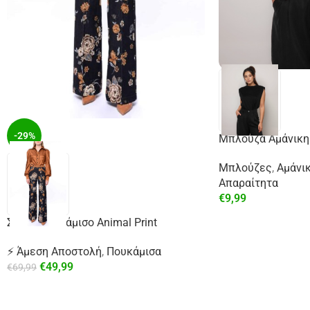
-29%
Μπλούζα Αμάνικη
Μπλούζες
,
Αμάνι
Απαραίτητα
€
9,99
Σατέν Πουκάμισο Animal Print
⚡ Άμεση Αποστολή
,
Πουκάμισα
€
49,99
€
69,99