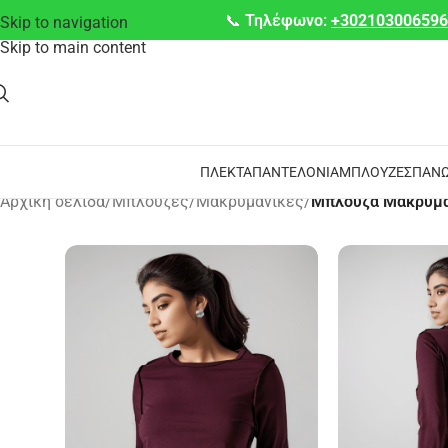
📞
Τηλέφωνο:
+30210300659
Skip to navigation
Skip to main content
ΠΛΕΚΤΆ
ΠΑΝΤΕΛΌΝΙΑ
ΜΠΛΟΎΖΕΣ
ΠΑΝΩ
Αρχική σελίδα
/
Μπλούζες
/
Μακρυμάνικες
/
Μπλούζα Μακρυμά