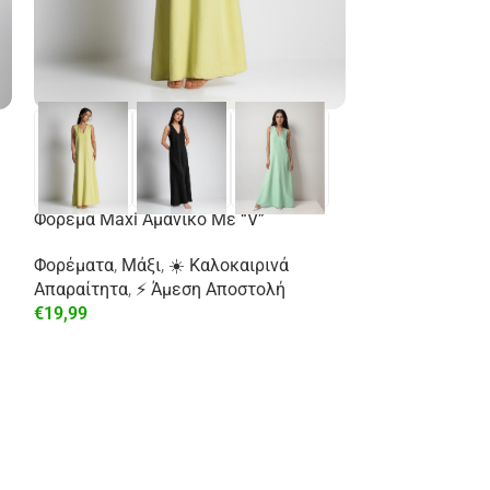
Φόρεμα Maxi Αμάνικο Με “V”
Φορέματα
,
Μάξι
,
☀️ Καλοκαιρινά
Απαραίτητα
,
⚡ Άμεση Αποστολή
€
19,99
-29%