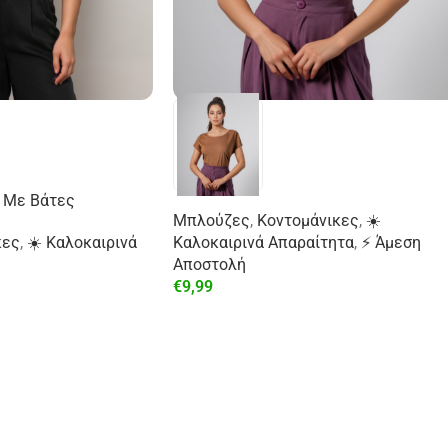
 Με Βάτες
Μπλούζες
,
Κοντομάνικες
,
☀️
κες
,
☀️ Καλοκαιρινά
Καλοκαιρινά Απαραίτητα
,
⚡ Άμεση
Αποστολή
€
9,99