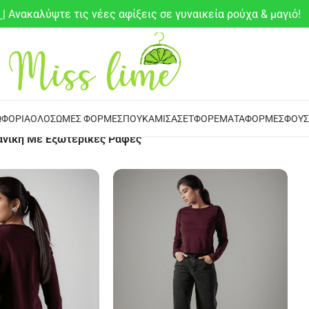
6
| Ανακαλύψτε τις νέες αφίξεις σε γυναικεία ρούχα & μαγιό!
ΦΌΡΙΑ
ΟΛΌΣΩΜΕΣ ΦΌΡΜΕΣ
ΠΟΥΚΆΜΙΣΑ
ΣΕΤ
ΦΟΡΈΜΑΤΑ
ΦΌΡΜΕΣ
ΦΟΎΣ
νικη Με Εξωτερικές Ραφές