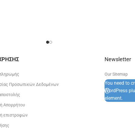
 ΧΡΗΣΗΣ
Newsletter
 πληρωμής
Our Sitemap
You need to c
σίας Προσωπικών Δεδομένων
WordPress plug
 αποστολής
element.
κή Απορρήτου
κή επιστροφών
ρήσης