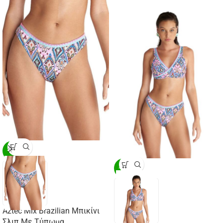
-20%
-20%
Aztec Mix Brazilian Μπικίνι
Σλιπ Με Τύπωμα