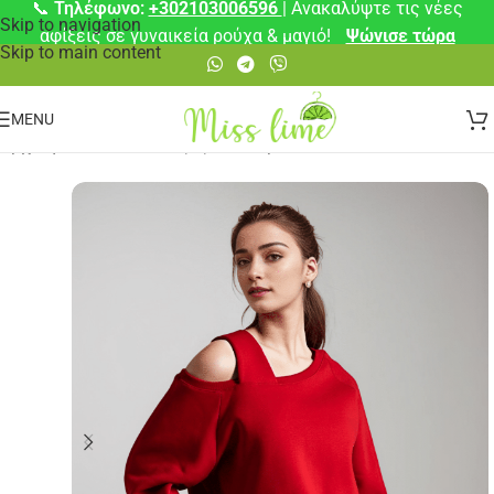
📞
Τηλέφωνο:
+302103006596
| Ανακαλύψτε τις νέες
Skip to navigation
αφίξεις σε γυναικεία ρούχα & μαγιό!
Ψώνισε τώρα
Skip to main content
MENU
Αρχική σελίδα
/
Μπλούζες
/
Φούτερ