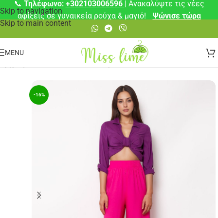
📞
Τηλέφωνο:
+302103006596
| Ανακαλύψτε τις νέες
Skip to navigation
αφίξεις σε γυναικεία ρούχα & μαγιό!
Ψώνισε τώρα
Skip to main content
MENU
Αρχική σελίδα
/
Παντελόνια
/
Jupe Culotte
-16%