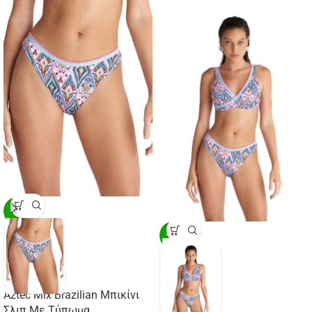
-20%
-20%
Aztec Mix Brazilian Μπικίνι
Σλιπ Με Τύπωμα