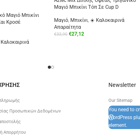
Aztec Mix Διπλής Όψεως Τριγωνικό
Μαγιό Μπικίνι Τόπ Σε Cup D
κό Μαγιό Μπικίνι
Μαγιό
,
Μπικίνι
,
☀️ Καλοκαιρινά
αι Κροσέ
Απαραίτητα
€
27,12
€
33,90
 Καλοκαιρινά
 ΧΡΗΣΗΣ
Newsletter
 πληρωμής
Our Sitemap
You need to c
σίας Προσωπικών Δεδομένων
WordPress plug
 αποστολής
element.
κή Απορρήτου