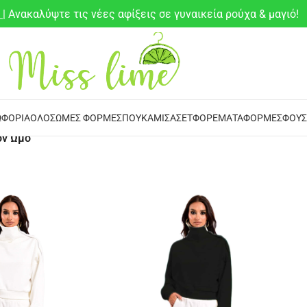
6
| Ανακαλύψτε τις νέες αφίξεις σε γυναικεία ρούχα & μαγιό!
ΦΌΡΙΑ
ΟΛΌΣΩΜΕΣ ΦΌΡΜΕΣ
ΠΟΥΚΆΜΙΣΑ
ΣΕΤ
ΦΟΡΈΜΑΤΑ
ΦΌΡΜΕΣ
ΦΟΎΣ
ον Ώμο