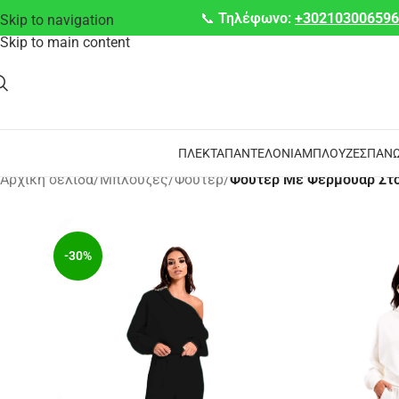
📞
Τηλέφωνο:
+30210300659
Skip to navigation
Skip to main content
ΠΛΕΚΤΆ
ΠΑΝΤΕΛΌΝΙΑ
ΜΠΛΟΎΖΕΣ
ΠΑΝΩ
Αρχική σελίδα
/
Μπλούζες
/
Φούτερ
/
Φούτερ Με Φερμουάρ Στ
-30%