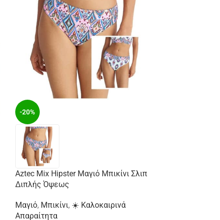
-20%
Aztec Mix Hipster Μαγιό Μπικίνι Σλιπ
-29%
Διπλής Όψεως
Μαγιό
,
Μπικίνι
,
☀️ Καλοκαιρινά
Απαραίτητα