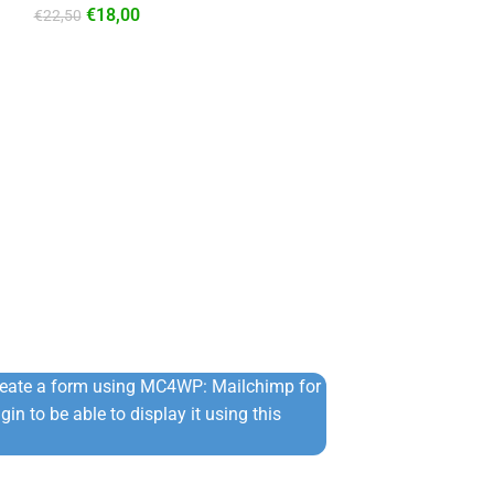
€
18,00
€
22,50
Σατέν Πουκάμισ
⚡ Άμεση Αποστ
€
49,99
€
69,99
reate a form using MC4WP: Mailchimp for
in to be able to display it using this