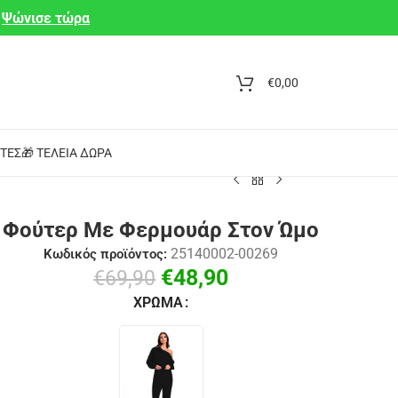
Ψώνισε τώρα
€
0,00
ΤΕΣ
🎁 ΤΈΛΕΙΑ ΔΏΡΑ
Φούτερ Με Φερμουάρ Στον Ώμο
25140002-00269
Κωδικός προϊόντος:
€
48,90
€
69,90
ΧΡΏΜΑ