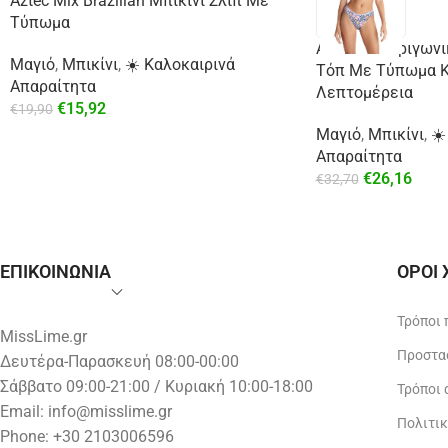
Aztec Mix Brazilian Μπικίνι Σλιπ Με
Τύπωμα
Aztec Mix Τριγωνι
Μαγιό
,
Μπικίνι
,
☀️ Καλοκαιρινά
Τόπ Με Τύπωμα Κ
Απαραίτητα
Λεπτομέρεια
€
15,92
€
19,90
Μαγιό
,
Μπικίνι
,
☀️
Απαραίτητα
€
26,16
€
32,70
ΕΠΙΚΟΙΝΩΝΙΑ
ΟΡΟΙ
Τρόποι
MissLime.gr
Προστα
Δευτέρα-Παρασκευή 08:00-00:00
Σάββατο 09:00-21:00 / Κυριακή 10:00-18:00
Τρόποι
Email:
info@misslime.gr
Πολιτι
Phone: +30 2103006596