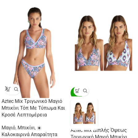
-20%
Aztec Mix Τριγωνικό Μαγιό
Μπικίνι Τόπ Με Τύπωμα Και
Κροσέ Λεπτομέρεια
Μαγιό
,
Μπικίνι
,
☀️
Aztec Mix Διπλής Όψεως
Καλοκαιρινά Απαραίτητα
Τριγωνικό Μαγιό Μπικίνι