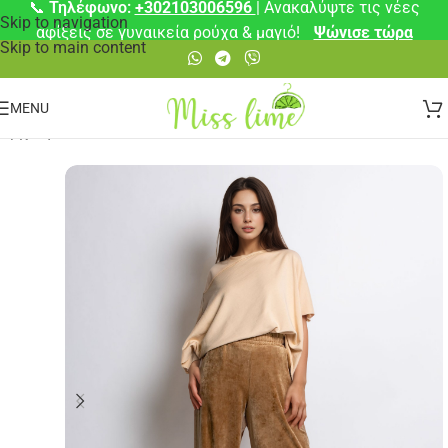
📞
Τηλέφωνο:
+302103006596
| Ανακαλύψτε τις νέες
Skip to navigation
αφίξεις σε γυναικεία ρούχα & μαγιό!
Ψώνισε τώρα
Skip to main content
MENU
Αρχική σελίδα
/
Παντελόνια
/
Παντελόνια