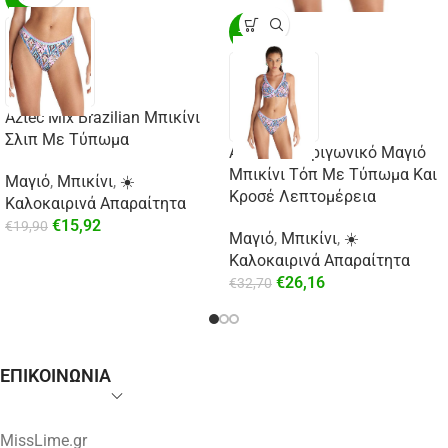
-20%
Aztec Mix Brazilian Μπικίνι
Σλιπ Με Τύπωμα
Aztec Mix Τριγωνικό Μαγιό
Μπικίνι Τόπ Με Τύπωμα Και
Μαγιό
,
Μπικίνι
,
☀️
Κροσέ Λεπτομέρεια
Καλοκαιρινά Απαραίτητα
€
15,92
€
19,90
Μαγιό
,
Μπικίνι
,
☀️
Καλοκαιρινά Απαραίτητα
€
26,16
€
32,70
ΕΠΙΚΟΙΝΩΝΙΑ
MissLime.gr