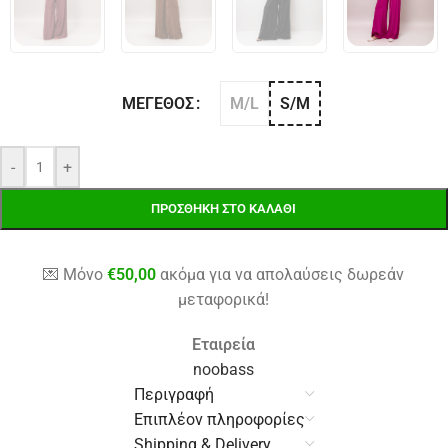
M/L
S/M
ΜΈΓΕΘΟΣ
-
+
ΠΡΟΣΘΉΚΗ ΣΤΟ ΚΑΛΆΘΙ
💌 Μόνο
€
50,00
ακόμα για να απολαύσεις δωρεάν
μεταφορικά!
Εταιρεία
noobass
Περιγραφή
Επιπλέον πληροφορίες
Shipping & Delivery