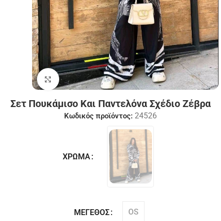
Click to enlarge
Σετ Πουκάμισο Και Παντελόνα Σχέδιο Ζέβρα
24526
Κωδικός προϊόντος:
ΧΡΏΜΑ
OS
ΜΈΓΕΘΟΣ