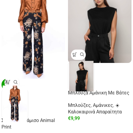
-29%
Μπλούζα Αμάνικη Με Βάτες
Μπλούζες
,
Αμάνικες
,
☀️
Καλοκαιρινά Απαραίτητα
€
9,99
Σατέν Πουκάμισο Animal
Print