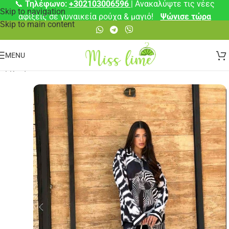
📞
Τηλέφωνο:
+302103006596
| Ανακαλύψτε τις νέες
Skip to navigation
αφίξεις σε γυναικεία ρούχα & μαγιό!
Ψώνισε τώρα
Skip to main content
MENU
Αρχική σελίδα
/
Σετ