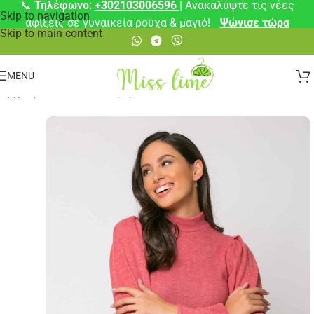
📞
Τηλέφωνο:
+302103006596
| Ανακαλύψτε τις νέες
Skip to navigation
αφίξεις σε γυναικεία ρούχα & μαγιό!
Ψώνισε τώρα
Skip to main content
MENU
Αρχική σελίδα
/
Μπλούζες