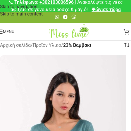
📞
Τηλέφωνο:
+302103006596
| Ανακαλύψτε τις νέες
Skip to navigation
αφίξεις σε γυναικεία ρούχα & μαγιό!
Ψώνισε τώρα
Skip to main content
MENU
Αρχική σελίδα
/
Προϊόν Υλικό
/
23% Βαμβάκι