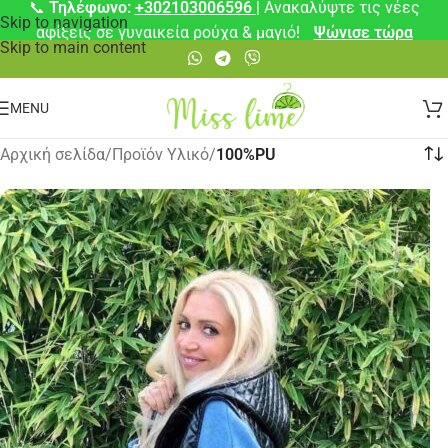
📞
Τηλέφωνο:
+302103006596
| Ανακαλύψτε τις νέες
Skip to navigation
αφίξεις σε γυναικεία ρούχα & μαγιό!
Ψώνισε τώρα
Skip to main content
MENU
Αρχική σελίδα
/
Προϊόν Υλικό
/
100%PU