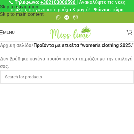
📞
Τηλέφωνο:
+302103006596
| Ανακαλύψτε τις νέες
Skip to navigation
αφίξεις σε γυναικεία ρούχα & μαγιό!
Ψώνισε τώρα
Skip to main content
MENU
Αρχική σελίδα
/
Προϊόντα με ετικέτα “women's clothing 2025.”
Δεν βρέθηκε κανένα προϊόν που να ταιριάζει με την επιλογή
σας.