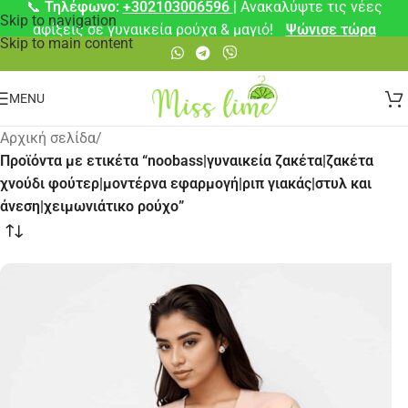
📞
Τηλέφωνο:
+302103006596
| Ανακαλύψτε τις νέες
Skip to navigation
αφίξεις σε γυναικεία ρούχα & μαγιό!
Ψώνισε τώρα
Skip to main content
MENU
Αρχική σελίδα
/
Προϊόντα με ετικέτα “noobass|γυναικεία ζακέτα|ζακέτα
χνούδι φούτερ|μοντέρνα εφαρμογή|ριπ γιακάς|στυλ και
άνεση|χειμωνιάτικο ρούχο”