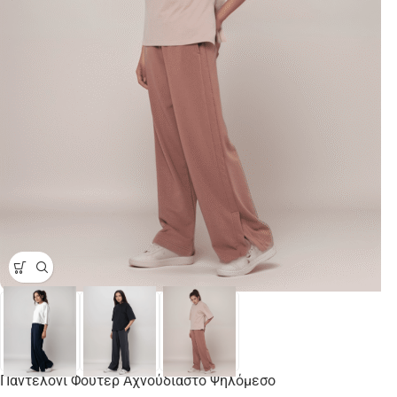
Παντελόνι Φούτερ Αχνούδιαστο Ψηλόμεσο