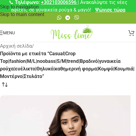
📞
Τηλέφωνο:
+302103006596
| Ανακαλύψτε τις νέες
Skip to navigation
αφίξεις σε γυναικεία ρούχα & μαγιό!
Ψώνισε τώρα
Skip to main content
MENU
Αρχική σελίδα
/
Προϊόντα με ετικέτα “Casual|Crop
Top|fashion|M/L|noobass|S/M|trend|Βραδινό|γυναικεία
ρούχα|ευέλικτο|Θηλυκό|καθημερινή φορμα|Κομψό|Κουμπιά|
Μοντέρνο|Στυλάτο”