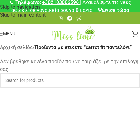
📞
Τηλέφωνο:
+302103006596
| Ανακαλύψτε τις νέες
Skip to navigation
αφίξεις σε γυναικεία ρούχα & μαγιό!
Ψώνισε τώρα
Skip to main content
MENU
Αρχική σελίδα
/
Προϊόντα με ετικέτα “carrot fit παντελόνι”
Δεν βρέθηκε κανένα προϊόν που να ταιριάζει με την επιλογή
σας.