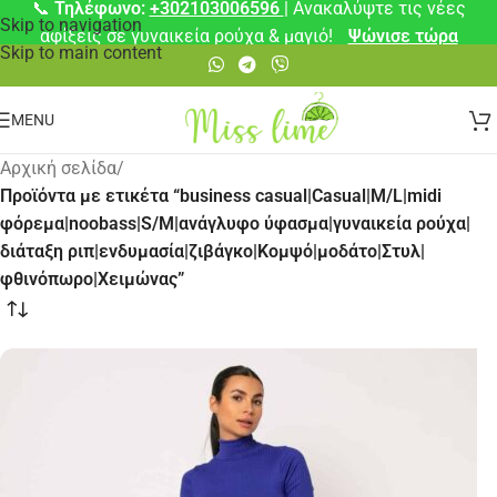
📞
Τηλέφωνο:
+302103006596
| Ανακαλύψτε τις νέες
Skip to navigation
αφίξεις σε γυναικεία ρούχα & μαγιό!
Ψώνισε τώρα
Skip to main content
MENU
Αρχική σελίδα
/
Προϊόντα με ετικέτα “business casual|Casual|M/L|midi
φόρεμα|noobass|S/M|ανάγλυφο ύφασμα|γυναικεία ρούχα|
διάταξη ριπ|ενδυμασία|ζιβάγκο|Κομψό|μοδάτο|Στυλ|
φθινόπωρο|Χειμώνας”