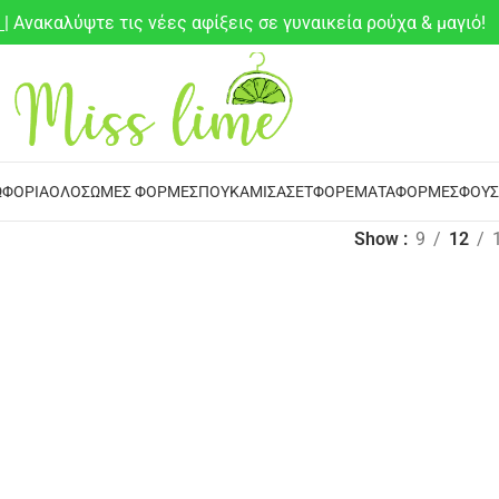
6
| Ανακαλύψτε τις νέες αφίξεις σε γυναικεία ρούχα & μαγιό!
ΦΌΡΙΑ
ΟΛΌΣΩΜΕΣ ΦΌΡΜΕΣ
ΠΟΥΚΆΜΙΣΑ
ΣΕΤ
ΦΟΡΈΜΑΤΑ
ΦΌΡΜΕΣ
ΦΟΎΣ
Show
9
12