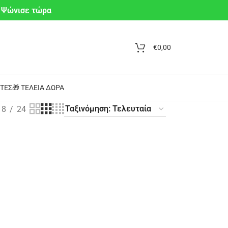
Ψώνισε τώρα
€
0,00
ΤΕΣ
🎁 ΤΈΛΕΙΑ ΔΏΡΑ
18
24